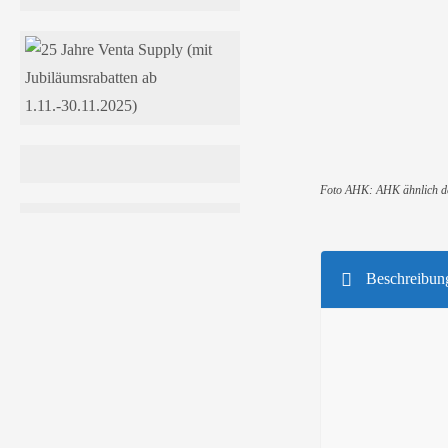
Für Fahrzeuge:
Ci
E/Rifter / Proace C
Anhängelast- 
Anhängelast- 
Foto AHK: AHK ähnlich d
Beschreibun
Beschreibung: