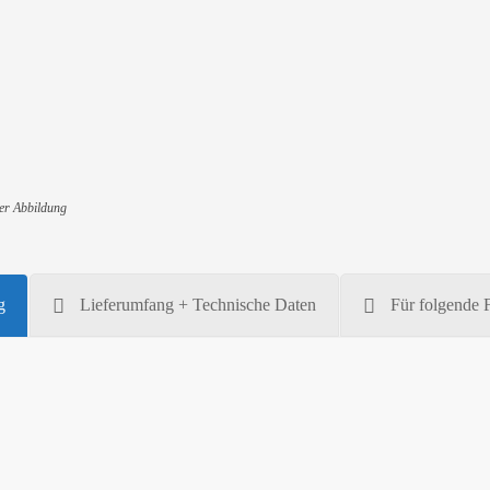
troen Berlingo E / Opel Combo E / Peugeot Partner
ity / Doblo E
Erhöhung auf 1000-2040 kg (bei Kastenwagen)
Erhöhung auf 1250-2100 kg (bei Bus/Kombi)
er Abbildung
g
Lieferumfang + Technische Daten
Für folgende 