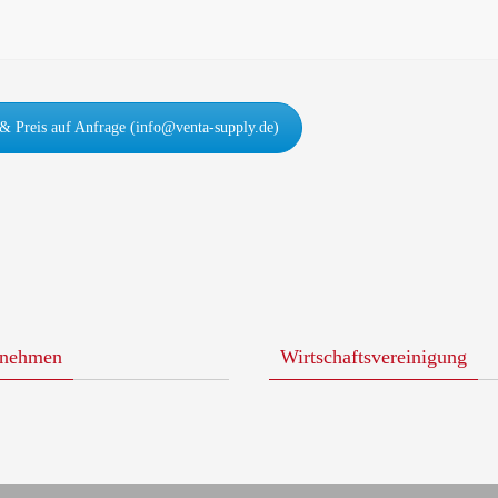
 & Preis auf Anfrage (info@venta-supply.de)
rnehmen
Wirtschaftsvereinigung