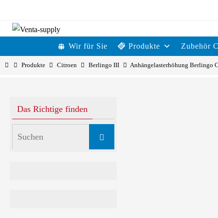
Zum
Inhalt
Zum
Wir für Sie
Produkte
Zubehör 
springen
Inhalt
Start
Produkte
Citroen
Berlingo III
Anhängelasterhöhung Berlingo 
springen
Das Richtige finden
Anhängel
Suchen
Suchen
nach: