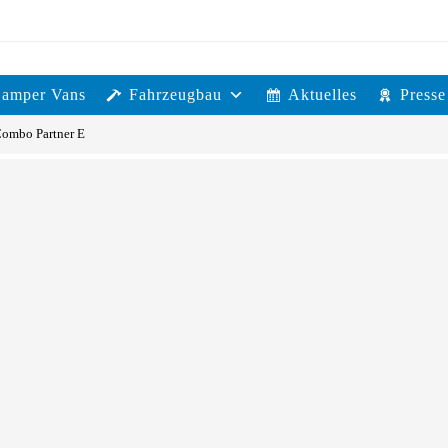
Camper Vans
Fahrzeugbau
Aktuelles
Presse
Combo Partner E
ast- Erhöhung