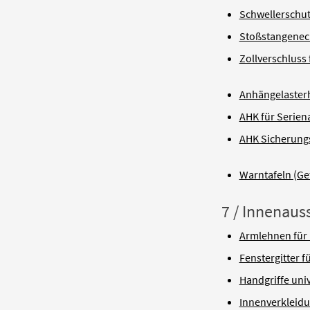
Schwellerschut
Stoßstangenec
Zollverschluss
Anhängelaste
AHK für Serien
AHK Sicherungs
Warntafeln (Ge
7 / Innenaus
Armlehnen für 
Fenstergitter f
Handgriffe uni
Innenverkleid