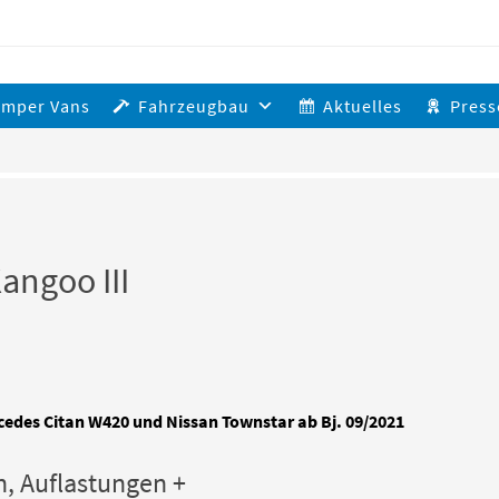
amper Vans
Fahrzeugbau
Aktuelles
Press
angoo III
cedes Citan W420 und Nissan Townstar ab Bj. 09/2021
n, Auflastungen +