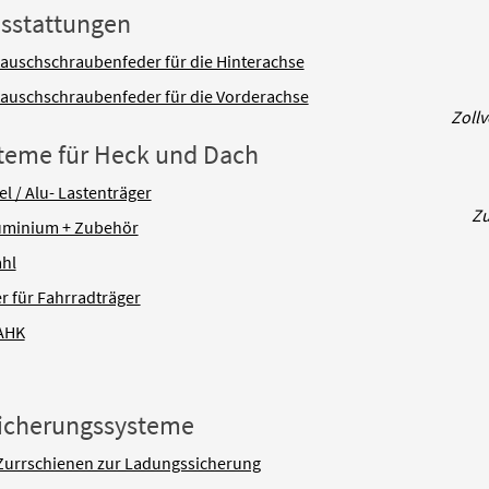
sstattungen
tauschschraubenfeder für die Hinterachse
tauschschraubenfeder für die Vorderachse
Zollv
steme für Heck und Dach
l / Alu- Lastenträger
Zu
luminium + Zubehör
ahl
r für Fahrradträger
 AHK
sicherungssysteme
Zurrschienen zur Ladungssicherung