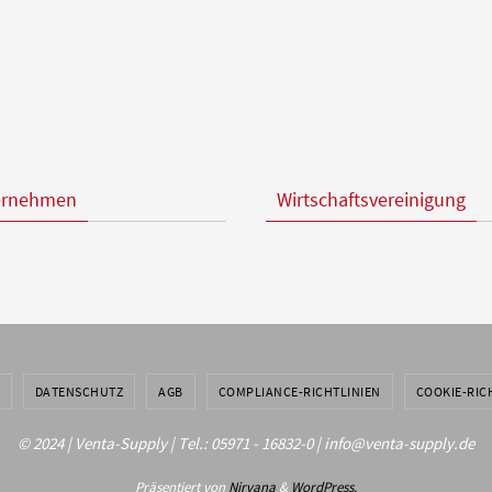
ernehmen
Wirtschaftsvereinigung
DATENSCHUTZ
AGB
COMPLIANCE-RICHTLINIEN
COOKIE-RICH
© 2024 | Venta-Supply | Tel.: 05971 - 16832-0 | info@venta-supply.de
Präsentiert von
Nirvana
&
WordPress.