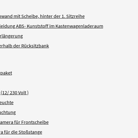
and mit Scheibe, hinter der 1. Sitzreihe
leidung ABS- Kunststoff im Kastenwagenladeraum
erlängerung
erhalb der Rücksitzbank
tpaket
(12/ 230 Volt )
euchte
uchtung
amera für Frontscheibe
 für die Stoßstange