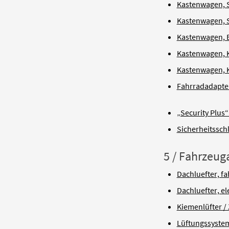
Kastenwagen, S
Kastenwagen, 
Kastenwagen, B
Kastenwagen, K
Kastenwagen, K
Fahrradadapter
„Security Plus
Sicherheitssch
5 / Fahrzeu
Dachluefter, f
Dachluefter, el
Kiemenlüfter /
Lüftungssystem