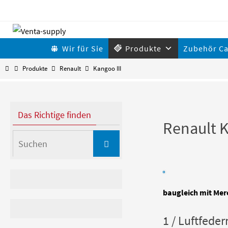
Zum
Inhalt
Zum
Wir für Sie
Produkte
Zubehör C
springen
Inhalt
Start
Produkte
Renault
Kangoo III
springen
Das Richtige finden
Renault K
Suchen
Suchen
nach:
baugleich mit Mer
1 / Luftfeder