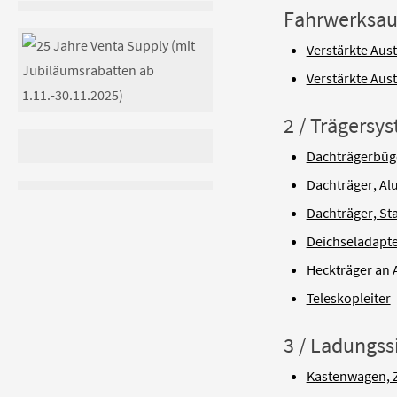
Fahrwerksau
Verstärkte Aus
Verstärkte Aus
2 / Trägersy
Dachträgerbüge
Dachträger, A
Dachträger, St
Deichseladapte
Heckträger an
Teleskopleiter
3 / Ladungs
Kastenwagen, 