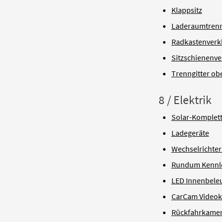
Klappsitz
Laderaumtrennw
Radkastenverk
Sitzschienenv
Trenngitter ob
8 / Elektrik
Solar-Komplet
Ladegeräte
Wechselrichter 
Rundum Kennl
LED Innenbele
CarCam Videok
Rückfahrkamera