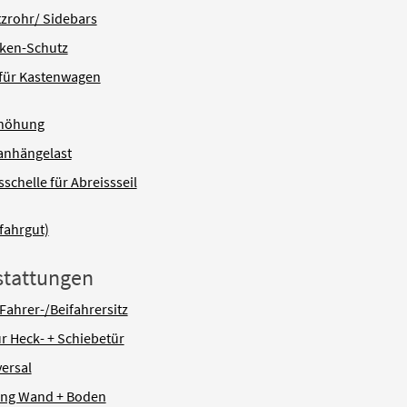
zrohr/ Sidebars
ken-Schutz
 für Kastenwagen
rhöhung
anhängelast
schelle für Abreissseil
fahrgut)
stattungen
Fahrer-/Beifahrersitz
ür Heck- + Schiebetür
versal
ung Wand + Boden