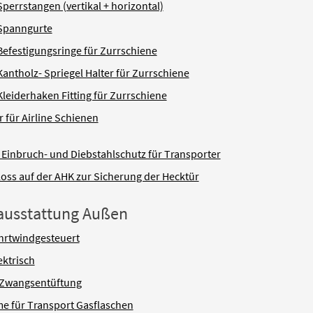
perrstangen (vertikal + horizontal)
Spanngurte
efestigungsringe für Zurrschiene
antholz- Spriegel Halter für Zurrschiene
leiderhaken Fitting für Zurrschiene
 für Airline Schienen
“ Einbruch- und Diebstahlschutz für Transporter
loss auf der AHK zur Sicherung der Hecktür
gausstattung Außen
ahrtwindgesteuert
ektrisch
 Zwangsentüftung
e für Transport Gasflaschen