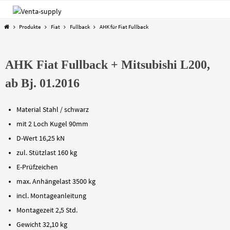
Zum
Inhalt
Start
Produkte
Fiat
Fullback
AHK für Fiat Fullback
springen
AHK Fiat Fullback + Mitsubishi L200,
ab Bj. 01.2016
Material Stahl / schwarz
mit 2 Loch Kugel 90mm
D-Wert 16,25 kN
zul. Stützlast 160 kg
E-Prüfzeichen
max. Anhängelast 3500 kg
incl. Montageanleitung
Montagezeit 2,5 Std.
Gewicht 32,10 kg