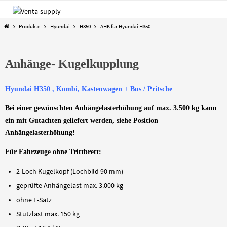
Zum
Inhalt
Start
Produkte
Hyundai
H350
AHK für Hyundai H350
springen
Anhänge- Kugelkupplung
Hyundai H350 , Kombi, Kastenwagen + Bus / Pritsche
Bei einer gewünschten Anhängelasterhöhung auf max. 3.500 kg kann
ein mit Gutachten geliefert werden, siehe Position
Anhängelasterhöhung!
Für Fahrzeuge ohne Trittbrett:
2-Loch Kugelkopf (Lochbild 90 mm)
geprüfte Anhängelast max. 3.000 kg
ohne E-Satz
Stützlast max. 150 kg