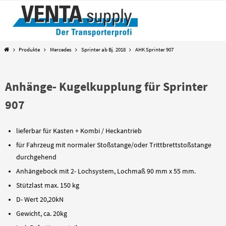
Zum
Inhalt
springen
Start
Produkte
Mercedes
Sprinter ab Bj. 2018
AHK Sprinter 907
Anhänge- Kugelkupplung für Sprinter
907
lieferbar für Kasten + Kombi / Heckantrieb
für Fahrzeug mit normaler Stoßstange/oder Trittbrettstoßstange
durchgehend
Anhängebock mit 2- Lochsystem, Lochmaß 90 mm x 55 mm.
Stützlast max. 150 kg
D- Wert 20,20kN
Gewicht, ca. 20kg