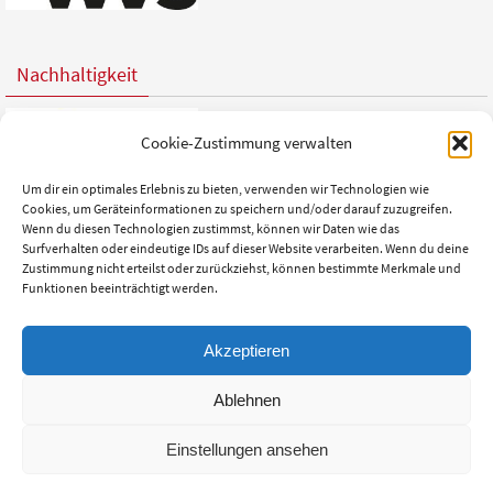
Nachhaltigkeit
Cookie-Zustimmung verwalten
Um dir ein optimales Erlebnis zu bieten, verwenden wir Technologien wie
Cookies, um Geräteinformationen zu speichern und/oder darauf zuzugreifen.
Wenn du diesen Technologien zustimmst, können wir Daten wie das
Surfverhalten oder eindeutige IDs auf dieser Website verarbeiten. Wenn du deine
Zustimmung nicht erteilst oder zurückziehst, können bestimmte Merkmale und
Funktionen beeinträchtigt werden.
Akzeptieren
IMPRESSUM
DATENSCHUTZ
AGB
COMPLIANCE-RICHTLINIEN
Ablehnen
COOKIE-RICHTLINIE (EU)
Einstellungen ansehen
© 2024 | Venta-Supply | Tel.: 05971 - 16832-0 | info@venta-supply.de