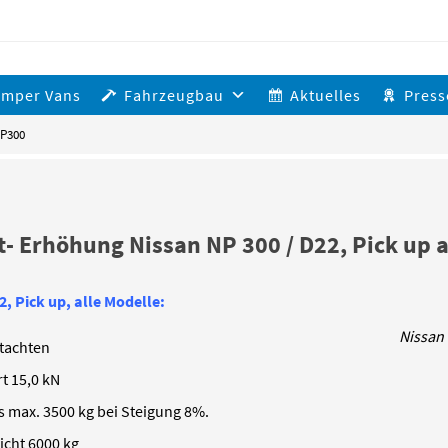
amper Vans
Fahrzeugbau
Aktuelles
Press
NP300
- Erhöhung Nissan NP 300 / D22, Pick up au
2, Pick up, alle Modelle:
Nissan 
tachten
t 15,0 kN
s max. 3500 kg bei Steigung 8%.
cht 6000 kg