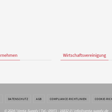
ernehmen
Wirtschaftsvereinigung
DATENSCHUTZ
AGB
COMPLIANCE-RICHTLINIEN
COOKIE-RICH
© 2024 | Venta-Supply | Tel.: 05971 - 16832-0 | info@venta-supply.de