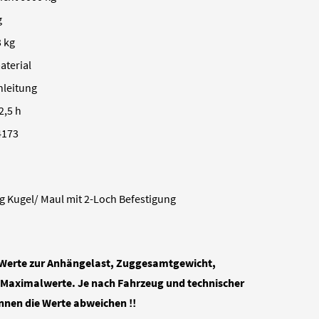
g
 kg
aterial
nleitung
2,5 h
4173
Kugel/ Maul mit 2-Loch Befestigung
 Werte zur Anhängelast, Zuggesamtgewicht,
nd Maximalwerte. Je nach Fahrzeug und technischer
nen die Werte abweichen !!