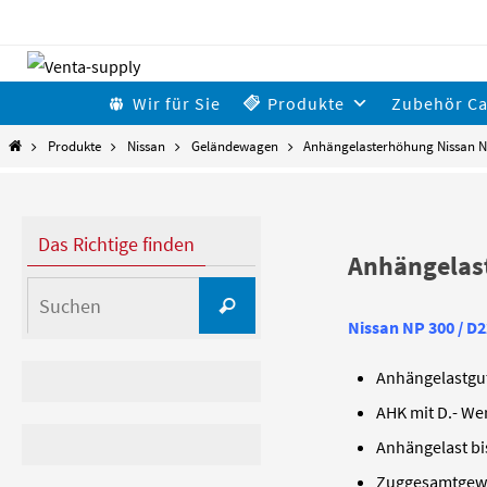
Zum
Inhalt
Zum
Wir für Sie
Produkte
Zubehör C
springen
Inhalt
Start
Produkte
Nissan
Geländewagen
Anhängelasterhöhung Nissan 
springen
Das Richtige finden
Anhängelast
Suchen
Suchen
nach:
Nissan NP 300 / D2
Anhängelastgu
AHK mit D.- Wer
Anhängelast bi
Zuggesamtgewi