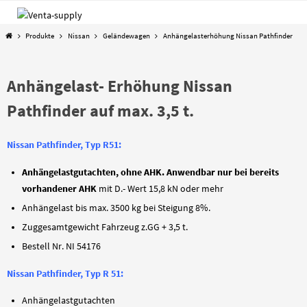
Zum
Inhalt
Start
Produkte
Nissan
Geländewagen
Anhängelasterhöhung Nissan Pathfinder
springen
Anhängelast- Erhöhung Nissan
Pathfinder auf max. 3,5 t.
Nissan Pathfinder, Typ R51:
Anhängelastgutachten, ohne AHK. Anwendbar nur bei bereits
vorhandener AHK
mit D.- Wert 15,8 kN oder mehr
Anhängelast bis max. 3500 kg bei Steigung 8%.
Zuggesamtgewicht Fahrzeug z.GG + 3,5 t.
Bestell Nr. NI 54176
Nissan Pathfinder, Typ R 51:
Anhängelastgutachten