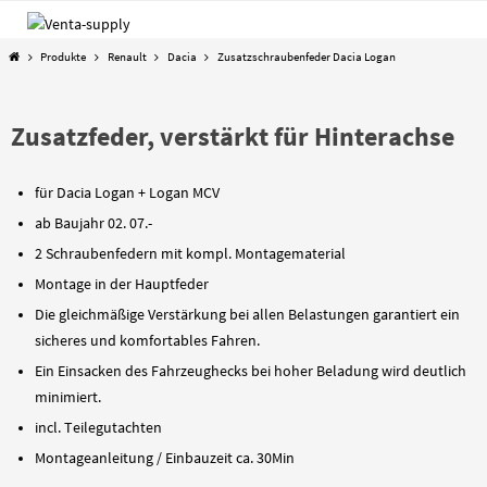
Zum
Inhalt
Start
Produkte
Renault
Dacia
Zusatzschraubenfeder Dacia Logan
springen
Zusatzfeder, verstärkt für Hinterachse
für Dacia Logan + Logan MCV
ab Baujahr 02. 07.-
2 Schraubenfedern mit kompl. Montagematerial
Montage in der Hauptfeder
Die gleichmäßige Verstärkung bei allen Belastungen garantiert ein
sicheres und komfortables Fahren.
Ein Einsacken des Fahrzeughecks bei hoher Beladung wird deutlich
minimiert.
incl. Teilegutachten
Montageanleitung / Einbauzeit ca. 30Min