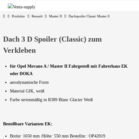
Zum
Inhalt
Start
Produkte
Renault
Master II
Dachspoiler Classic Master ll
springen
Dach 3 D Spoiler (Classic) zum
Verkleben
für Opel Movano A / Master II Fahrgestell mit Fahrerhaus EK
oder DOKA
aerodynamische Form
Material GfK, weiß
Farbe serienmäßig in R389 Blanc Glacier Weiß
Bestellbare Varianten EK:
Breite: 1650 mm /Höhe: 550 mm Bestellnr.: OP42019