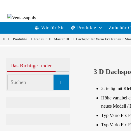
Zum
Inhalt
Zum
Wir für Sie
Produkte
Zubehör 
springen
Inhalt
Start
Produkte
Renault
Master III
Dachspoiler Vario Fix Renault Mas
springen
Das Richtige finden
3 D Dachspoi
Suchen
Suchen
nach:
2- teilig mit K
Höhe variabel e
neues Modell / 
Typ Vario Fix 
Typ Vario Fix 