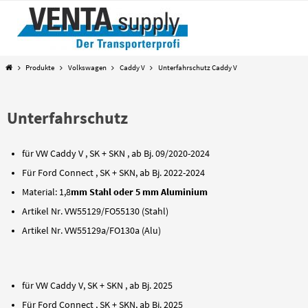
Zum
Inhalt
springen
Start
Produkte
Volkswagen
Caddy V
Unterfahrschutz Caddy V
Unterfahrschutz
für VW Caddy V , SK + SKN , ab Bj. 09/2020-2024
Für Ford Connect , SK + SKN, ab Bj. 2022-2024
Material: 1,8
mm Stahl oder 5 mm Aluminium
Artikel Nr. VW55129/FO55130 (Stahl)
Artikel Nr. VW55129a/FO130a (Alu)
für VW Caddy V, SK + SKN , ab Bj. 2025
Für Ford Connect , SK + SKN, ab Bj. 2025