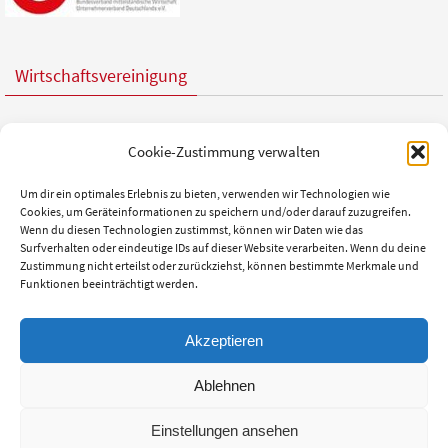
Wirtschaftsvereinigung
Cookie-Zustimmung verwalten
Nachhaltigkeit
Um dir ein optimales Erlebnis zu bieten, verwenden wir Technologien wie
Cookies, um Geräteinformationen zu speichern und/oder darauf zuzugreifen.
Wenn du diesen Technologien zustimmst, können wir Daten wie das
Surfverhalten oder eindeutige IDs auf dieser Website verarbeiten. Wenn du deine
Zustimmung nicht erteilst oder zurückziehst, können bestimmte Merkmale und
Funktionen beeinträchtigt werden.
Akzeptieren
IMPRESSUM
DATENSCHUTZ
AGB
COMPLIANCE-RICHTLINIEN
Ablehnen
COOKIE-RICHTLINIE (EU)
Einstellungen ansehen
© 2024 | Venta-Supply | Tel.: 05971 - 16832-0 | info@venta-supply.de