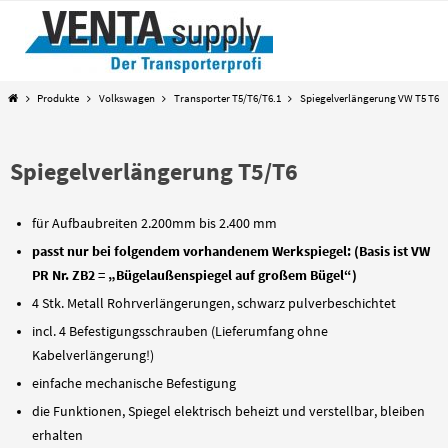
Zum
Inhalt
springen
Start
Produkte
Volkswagen
Transporter T5/T6/T6.1
Spiegelverlängerung VW T5 T6
Spiegelverlängerung T5/T6
für Aufbaubreiten 2.200mm bis 2.400 mm
passt nur bei folgendem vorhandenem Werkspiegel: (Basis ist VW
PR Nr. ZB2 = „Bügelaußenspiegel auf großem Bügel“)
4 Stk. Metall Rohrverlängerungen, schwarz pulverbeschichtet
incl. 4 Befestigungsschrauben (Lieferumfang ohne
Kabelverlängerung!)
einfache mechanische Befestigung
die Funktionen, Spiegel elektrisch beheizt und verstellbar, bleiben
erhalten