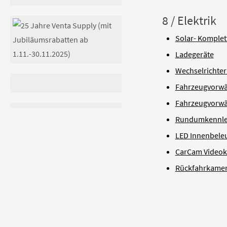
8 / Elektrik
Solar- Komplet
Ladegeräte
Wechselrichter 
Fahrzeugvorw
Fahrzeugvorw
Rundumkennle
LED Innenbele
CarCam Videok
Rückfahrkamera