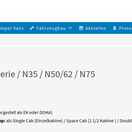
amper Vans
Fahrzeugbau
Aktuelles
Press
Serie / N35 / N50/62 / N75
rgestell als EK oder DOKA)
up:
als Single Cab (Einzelkabine) / Space Cab (1 1/2 Kabine ) / Dou