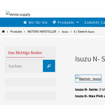
Zum
Inhalt
Zum
Wir für Sie
Produkte
Zubehör C
springen
Inhalt
Start
Produkte
WEITERE HERSTELLER
Isuzu
8 / Elektrik Isuzu
springen
Das Richtige finden
Isuzu N- 
Suchen
Suchen
nach:
Isuzu N- Serie:
(Fah
Isuzu D- Max Pick 