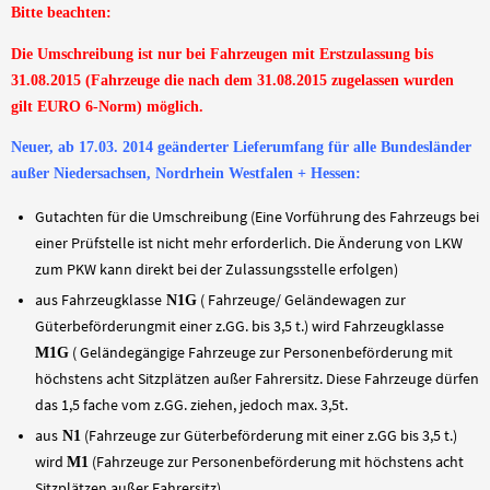
Bitte beachten:
Die Umschreibung ist nur bei Fahrzeugen mit Erstzulassung bis
31.08.2015 (Fahrzeuge die nach dem 31.08.2015 zugelassen wurden
gilt EURO 6-Norm) möglich.
Neuer, ab 17.03. 2014 geänderter Lieferumfang für alle Bundesländer
außer Niedersachsen, Nordrhein Westfalen + Hessen:
Gutachten für die Umschreibung (Eine Vorführung des Fahrzeugs bei
einer Prüfstelle ist nicht mehr erforderlich. Die Änderung von LKW
zum PKW kann direkt bei der Zulassungsstelle erfolgen)
aus Fahrzeugklasse
( Fahrzeuge/ Geländewagen zur
N1G
Güterbeförderungmit einer z.GG. bis 3,5 t.) wird Fahrzeugklasse
( Geländegängige Fahrzeuge zur Personenbeförderung mit
M1G
höchstens acht Sitzplätzen außer Fahrersitz. Diese Fahrzeuge dürfen
das 1,5 fache vom z.GG. ziehen, jedoch max. 3,5t.
aus
(Fahrzeuge zur Güterbeförderung mit einer z.GG bis 3,5 t.)
N1
wird
(Fahrzeuge zur Personenbeförderung mit höchstens acht
M1
Sitzplätzen außer Fahrersitz)