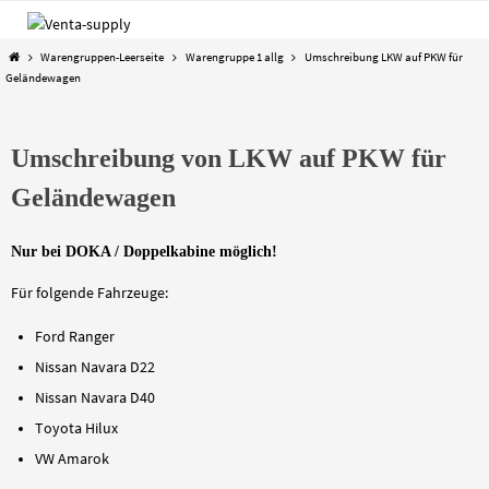
Zum
Inhalt
Start
Warengruppen-Leerseite
Warengruppe 1 allg
Umschreibung LKW auf PKW für
springen
Geländewagen
Umschreibung von LKW auf PKW für
Geländewagen
Nur bei DOKA / Doppelkabine möglich!
Für folgende Fahrzeuge:
Ford Ranger
Nissan Navara D22
Nissan Navara D40
Toyota Hilux
VW Amarok