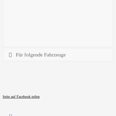
verstellbare Ladesicherungen / Randbegrenzer, Standard
verstellbare Ladesicherungen / Randbegrenzer, klappbar
Leiterrollenhalter (Abmessungen : 327-365 mm)
Leiterrolle
Leiterklemme
Alu- Langmaterial- Transportbehälter
Für folgende Fahrzeuge
Seite auf Facebook teilen