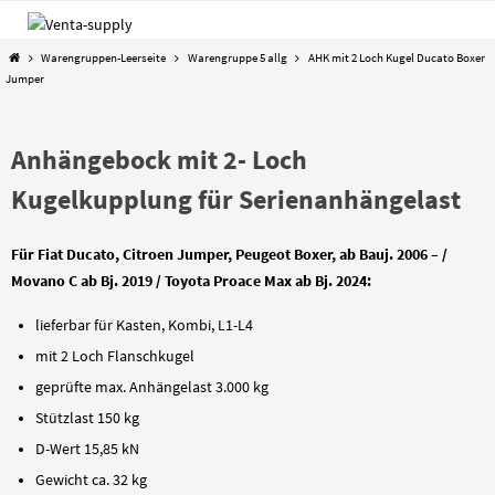
Zum
Inhalt
Start
Warengruppen-Leerseite
Warengruppe 5 allg
AHK mit 2 Loch Kugel Ducato Boxer
springen
Jumper
Anhängebock mit 2- Loch
Kugelkupplung für Serienanhängelast
Für Fiat Ducato, Citroen Jumper, Peugeot Boxer, ab Bauj. 2006 – /
Movano C ab Bj. 2019 / Toyota Proace Max ab Bj. 2024:
lieferbar für Kasten, Kombi, L1-L4
mit 2 Loch Flanschkugel
geprüfte max. Anhängelast 3.000 kg
Stützlast 150 kg
D-Wert 15,85 kN
Gewicht ca. 32 kg