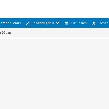
Camper Vans
Fahrzeugbau
Aktuelles
Presse
m 20 mm
gerung für 2- Loch Systeme
n eine angeschraubte 2- Loch Kugel und müssen
steme mit Lochbild 90 mm