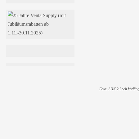
Distanzplatte 
Material Stahl v
max Anhängelas
zur Montage z
Verlängerung
incl. Schraube
ohne Gutachten
Foto: AHK 2 Loch Verläng