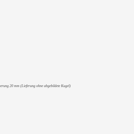
20 mm
erzinkt
t 3500 kg
wischen Anhängebock und Kugelkupplung
 um 20 mm
nset 2x M16 x 80mm
erung 20 mm (Lieferung ohne abgebildete Kugel)