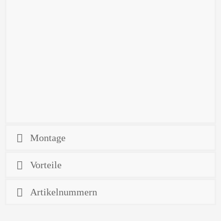
Maß der Trittfläche: 300 x 170 mm
Max. Tragfähigkeit: 250 kg
Mit Universalhalter für 2- Loch (90mm) oder 4- Loch
(83x56mm) Anhängebock
Universal AHK Steckdosenhalter im Universalhalter integriert
Schnelle, einfache Montage. Montagezeit ca. 30 Minuten
nicht für Fahrzeuge mit integrierter Trittbrettstoßstange
mit + ohne Ausschnitt
nicht für Fahrzeuge mit vorhandener Hecktrittstufe
Montage
Vorteile
Artikelnummern