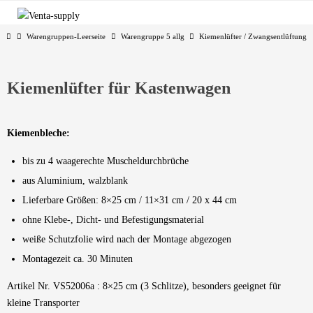
Zum
Inhalt
Start
Warengruppen-Leerseite
Warengruppe 5 allg
Kiemenlüfter / Zwangsentlüftung
springen
Kiemenlüfter für Kastenwagen
Kiemenbleche:
bis zu 4 waagerechte Muscheldurchbrüche
aus Aluminium, walzblank
Lieferbare Größen: 8×25 cm / 11×31 cm / 20 x 44 cm
ohne Klebe-, Dicht- und Befestigungsmaterial
weiße Schutzfolie wird nach der Montage abgezogen
Montagezeit ca. 30 Minuten
Artikel Nr. VS52006a : 8×25 cm (3 Schlitze), besonders geeignet für
kleine Transporter