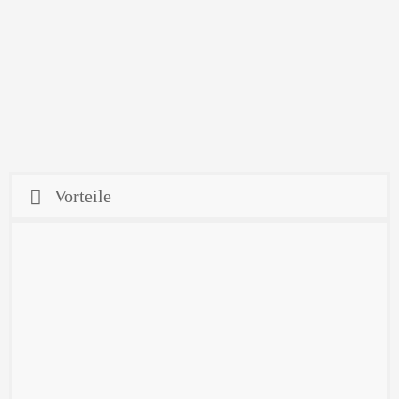
Vorteile
Die Vorteile:
Flaches Profil
Einfache Funktion
Bessere Einstiegsmöglichkeit
Robuste und leichte Konstruktion
Sichere Tragfähigkeit bis 150 kg