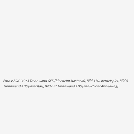
Fotos: Bild 1+2+3 Trennwand GFK (hier beim Master III), Bild 4 Musterbeispiel, Bild 5
Trennwand ABS (Interstar), Bild 6+7 Trennwand ABS (ähnlich der Abbildung)